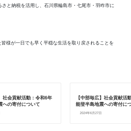
ふるさと納税を活用し、石川県輪島市・七尾市・羽咋市に
た皆様が一日でも早く平穏な生活を取り戻されることを
】社会貢献活動：令和6年
【中部毎広】社会貢献活動
震への寄付について
能登半島地震への寄付に
日
2024年6月27日