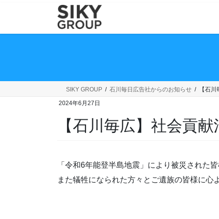
コ
ナ
ン
ビ
テ
ゲ
ン
ー
ツ
シ
へ
ョ
ス
ン
キ
に
SIKY GROUP
石川毎日広告社からのお知らせ
【石川
ッ
移
2024年6月27日
プ
動
【石川毎広】社会貢献
「令和6年能登半島地震」により被災された
また犠牲になられた方々とご遺族の皆様に心