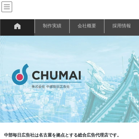
コ
ナ
ン
ビ
テ
ゲ
ン
ー
制作実績
会社概要
採用情報
ツ
シ
へ
ョ
ス
ン
キ
に
ッ
移
プ
動
中部毎日広告社は名古屋を拠点とする総合広告代理店です。